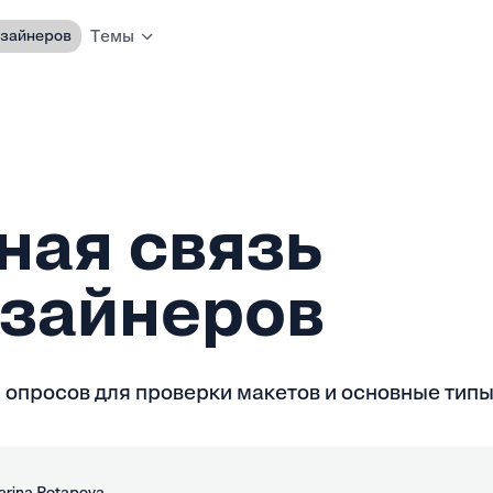
изайнеров
Темы
ная связь
изайнеров
 опросов для проверки макетов и основные типы
arina Potapova