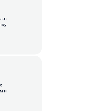
ают
чку
х
м и