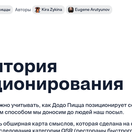
Авторы
Пиццы
Kira Zykina
Eugene Arutyunov
итория
ционирования
жно учитывать, как Додо Пицца позиционирует с
им способом мы доносим до людей наш посыл.
ть обширная карта смыслов, которая сделана на
следования категории QSR (рестораны быстрого