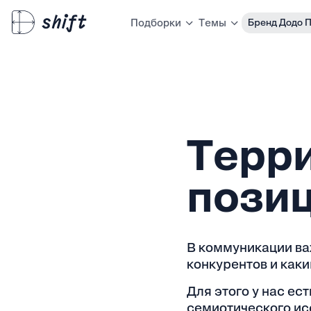
Бренд Додо 
Подборки
Темы
Терр
пози
В коммуникации ва
конкурентов и как
Для этого у нас ес
семиотического ис