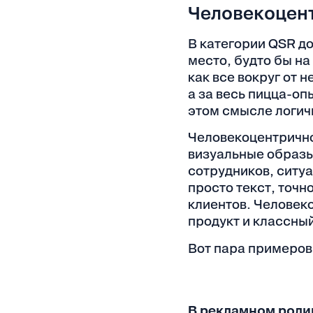
Человекоцент
В категории QSR до
место, будто бы н
как все вокруг от н
а за весь пицца-оп
этом смысле логичн
Человекоцентрично
визуальные образы
сотрудников, ситу
просто текст, точ
клиентов. Человеко
продукт и классны
Вот пара примеров
В рекламном роли