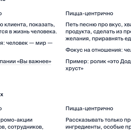
о
Пицца-центрично
 клиента, показать,
Петь песню про вкус, хв
ся в жизнь человека.
продукта, сделать из п
желания, приравнять ед
я: человек — мир —
Фокус на отношения: че
пании «Вы важнее»
Пример: ролик «это Додо
хруст»
ях
о
Пицца-центрично
промо-акции
Рассказывать только пр
в, сотрудников,
ингредиенты, особые п