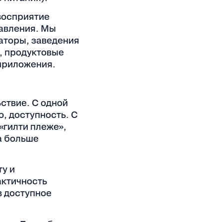
восприятие
тавления. Мы
гаторы, заведения
, продуктовые
 приложения.
ствие. С одной
, доступность. С
«гилти плеже»,
а больше
ту и
актичность
в доступное