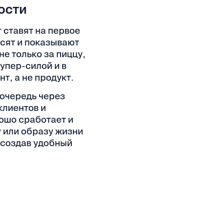
ости
 ставят на первое
осят и показывают
не только за пиццу,
упер-силой и в
т, а не продукт.
очередь через
клиентов и
рошо сработает и
у или образу жизни
 создав удобный