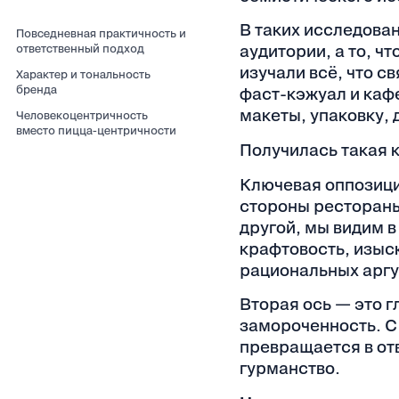
В таких исследова
Повседневная практичность и
ответственный подход
аудитории, а то, ч
изучали всё, что с
Характер и тональность
бренда
фаст-кэжуал и каф
макеты, упаковку, 
Человекоцентричность
вместо пицца-центричности
Получилась такая 
Ключевая оппозиция
стороны рестораны 
другой, мы видим в
крафтовость, изыс
рациональных аргу
Вторая ось — это г
замороченность. С
превращается в от
гурманство.