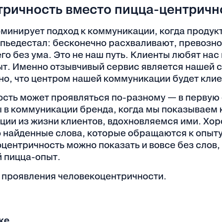
ричность вместо пицца-центричн
минирует подход к коммуникации, когда продукт
а пьедестал: бесконечно расхваливают, превозн
его без ума. Это не наш путь. Клиенты любят нас 
ыт. Именно отзывчивый сервис является нашей с
о, что центром нашей коммуникации будет клиен
сть может проявляться по-разному — в первую 
 в коммуникации бренда, когда мы показываем 
ации из жизни клиентов, вдохновляемся ими. Хо
но найденные слова, которые обращаются к опыт
центричность можно показать и вовсе без слов,
й пицца-опыт.
 проявления человекоцентричности.
ке