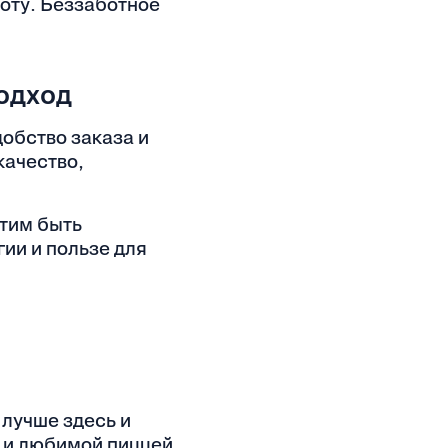
оту. Беззаботное
одход
обство заказа и
качество,
отим быть
ии и пользе для
 лучше здесь и
 и любимой пиццей.