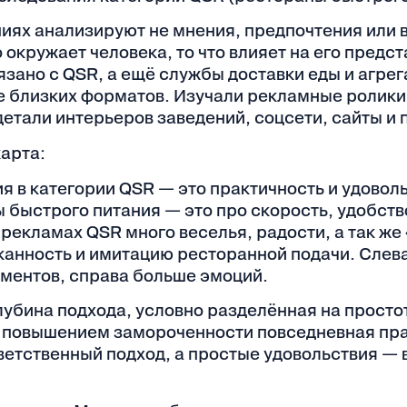
ниях анализируют не мнения, предпочтения или 
то окружает человека, то что влияет на его предс
вязано с QSR, а ещё службы доставки еды и агре
е близких форматов. Изучали рекламные ролики
детали интерьеров заведений, соцсети, сайты и
карта:
 в категории QSR — это практичность и удоволь
быстрого питания — это про скорость, удобство
 рекламах QSR много веселья, радости, а так же 
канность и имитацию ресторанной подачи. Слев
ментов, справа больше эмоций.
лубина подхода, условно разделённая на просто
 повышением замороченности повседневная пр
ветственный подход, а простые удовольствия — 