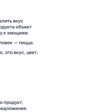
алить вкус
родукта объект
у к эмоциям.
ловек — пицца.
, это вкус, цвет,
о продукт,
редложения.