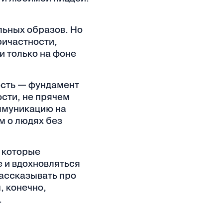
льных образов. Но
ричастности,
и только на фоне
ость — фундамент
сти, не прячем
оммуникацию на
м о людях без
, которые
е и вдохновляться
рассказывать про
, конечно,
.