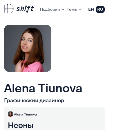
Подборки
Темы
EN
RU
Alena Tiunova
Графический дизайнер
Alena Tiunova
Неоны