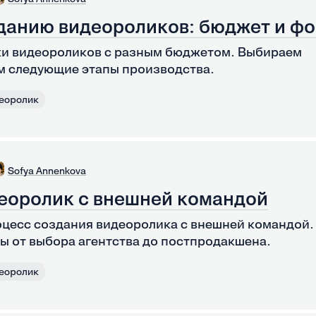
данию видеороликов: бюджет и ф
и видеороликов с разным бюджетом. Выбираем
м следующие этапы производства.
еоролик
Sofya Annenkova
еоролик с внешней командой
оцесс создания видеоролика с внешней командой.
ы от выбора агентства до постпродакшена.
еоролик