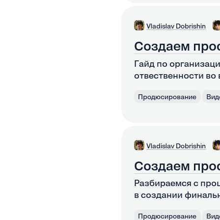
Vladislav Dobrishin
Создаем про
Гайд по организац
отвественности во 
Продюсирование
Вид
Vladislav Dobrishin
Создаем про
Разбираемся с про
в создании финальн
Продюсирование
Вид