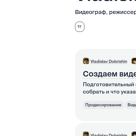
Видеограф, режиссер
тг
Vladislav Dobrishin
Создаем виде
Подготовительный 
собрать и что указ
Продюсирование
Вид
Vladislav Dobrishin