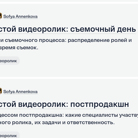
Sofya Annenkova
стой видеоролик: съемочный день
ии съемочного процесса: распределение ролей и
время съемок.
еоролик
Sofya Annenkova
стой видеоролик: постпродакшн
цессом постпродакшна: какие специалисты участв
ого ролика, их задачи и ответственность.
еоролик