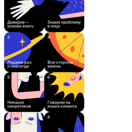
Доверие —
Знаем проблему
основа всего
в лицо
3
4
Решаем раз
Все стороны
и навсегда
важны
5
6
Никаких
Говорим на
секретиков
языке клиента
7
8