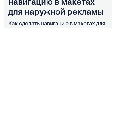
навигацию в макетах
для наружной рекламы
Как сделать навигацию в макетах для
наружной рекламы. Внутри макетов
есть скрытый слой «Wayfinding» с
шаблонами указателей на все случаи
жизни. Нужно выбрать указатель,
отредактировать расстояние до
пиццерии и сохранить макет для
печати.
Адаптация макетов от УК
Работа с файлами
© Dodo Brands Design Team +
Intuition Team
· 2024