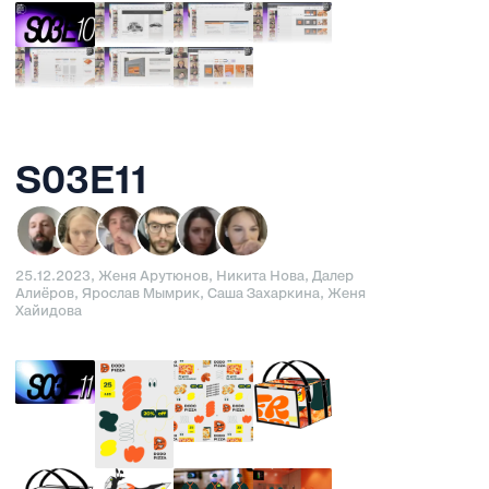
S03E11
25.12.2023, Женя Арутюнов, Никита Нова, Далер
Алиёров, Ярослав Мымрик, Саша Захаркина, Женя
Хайидова