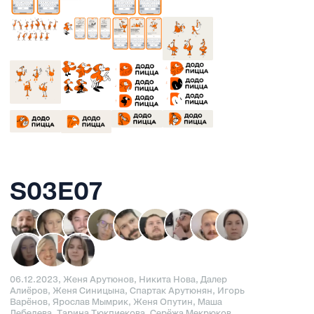
S03E07
06.12.2023, Женя Арутюнов, Никита Нова, Далер
Алиёров, Женя Синицына, Спартак Арутюнян, Игорь
Варёнов, Ярослав Мымрик, Женя Опутин, Маша
Лебедева, Тарина Тюкпиекова, Серёжа Мекрюков,