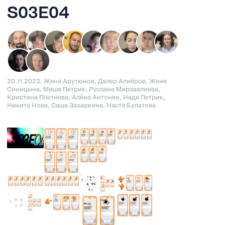
S03E04
20.11.2023, Женя Арутюнов, Далер Алиёров, Женя
Синицына, Миша Петрик, Руслана Мирзаалиева,
Кристина Плетнева, Алёна Антонян, Надя Петрик,
Никита Нова, Саша Захаркина, Настя Булатова