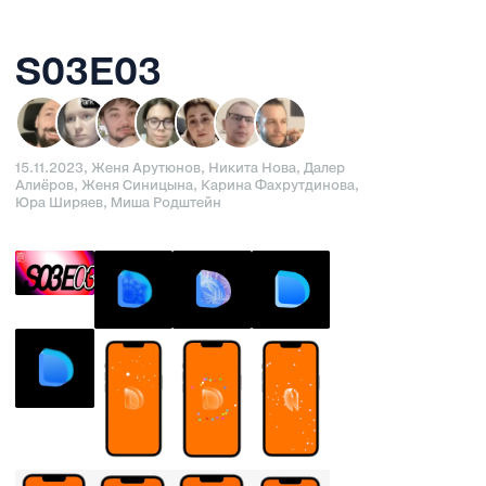
S03E03
15.11.2023, Женя Арутюнов, Никита Нова, Далер
Алиёров, Женя Синицына, Карина Фахрутдинова,
Юра Ширяев, Миша Родштейн