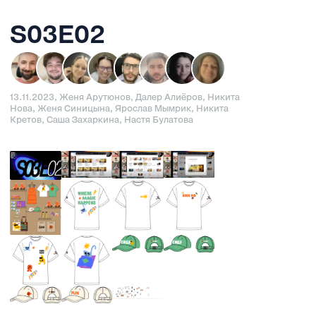
S03E02
13.11.2023, Женя Арутюнов, Далер Алиёров, Никита
Нова, Женя Синицына, Ярослав Мымрик, Никита
Кретов, Саша Захаркина, Настя Булатова