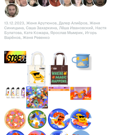
13.12.2023, Женя Арутюнов, Далер Алиёров, Женя
Синицына, Саша Захаркина, Лёша Ивановский, Настя
Булатова, Катя Кожара, Ярослав Мымрик, Игорь
Варёнов, Женя Ревенко