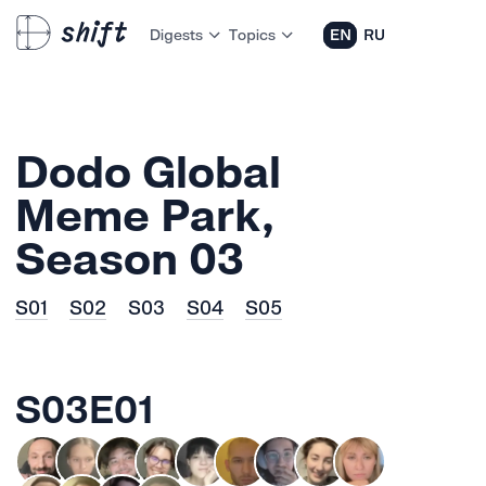
Digests
Topics
EN
RU
Dodo Global
Meme Park,
Season 03
S01
S02
S03
S04
S05
S03E01